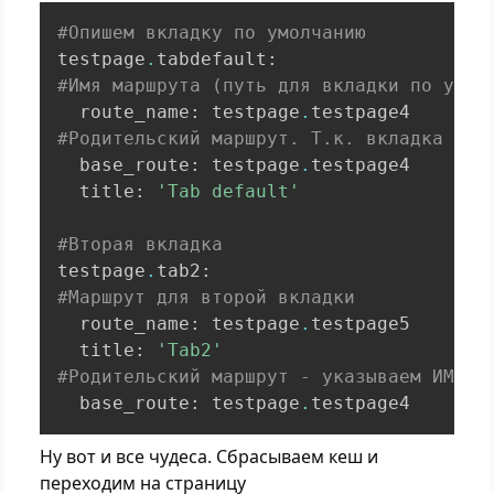
#Опишем вкладку по умолчанию
testpage
.
tabdefault
:
#Имя маршрута (путь для вкладки по умол
  route_name
:
 testpage
.
#Родительский маршрут. Т.к. вкладка по-
  base_route
:
 testpage
.
testpage4

  title
:
'Tab default'
#Вторая вкладка
testpage
.
tab2
:
#Маршрут для второй вкладки
  route_name
:
 testpage
.
testpage5

  title
:
'Tab2'
#Родительский маршрут - указываем ИМЯ М
  base_route
:
 testpage
.
testpage4
Ну вот и все чудеса. Сбрасываем кеш и
переходим на страницу