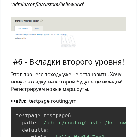
'admin/config/custom/helloworld'
#6 - Вкладки второго уровня!
Этот процесс походу уже не остановить. Хочу
новую вкладку, на которой будут еще вкладки!
Регистрируем новые маршруты.
Файл
testpage.routing.yml
testpage
.
testpage6
:
  path
:
'/admin/config/custom/helloworl
  defaults
: