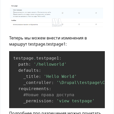
Теперь мы можем внести изменения в
маршрут testpage.testpage1:
testpage
.
testpage1
:
  path
:
'/helloworld'
  defaults
:
    _title
:
'Hello World'
    _controller
:
'\Drupal\testpage\Cont
  requirements
:
#Новые права доступа
    _permission
:
'view testpage'
Подробнее про разрешения можно почитать