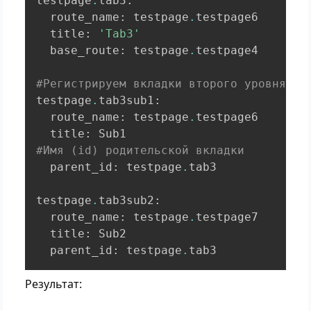
testpage
.
tab3
:
  route_name
:
 testpage
.
testpage6

  title
:
'Tab3'
  base_route
:
 testpage
.
testpage4

#Регистрируем вкладки второго уровня
testpage
.
tab3sub1
:
  route_name
:
 testpage
.
testpage6

  title
:
#Имя (id) родительской вкладки
  parent_id
:
 testpage
.
tab3

testpage
.
tab3sub2
:
  route_name
:
 testpage
.
testpage7

  title
:
 Sub2

  parent_id
:
 testpage
.
tab3
Результат: