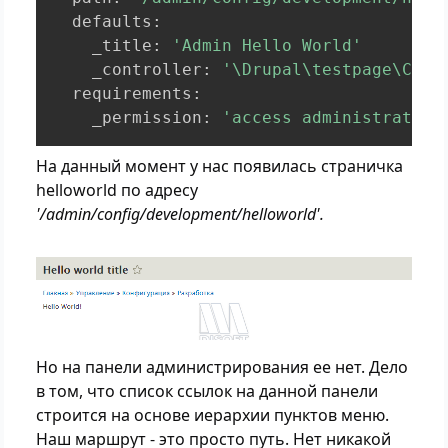
  defaults
:
    _title
:
'Admin Hello World'
    _controller
:
'\Drupal\testpage\Cont
  requirements
:
    _permission
:
'access administration
На данный момент у нас появилась страничка
helloworld по адресу
'/admin/config/development/helloworld'.
Но на панели администрирования ее нет. Дело
в том, что список ссылок на данной панели
строится на основе иерархии пунктов меню.
Наш маршрут - это просто путь. Нет никакой