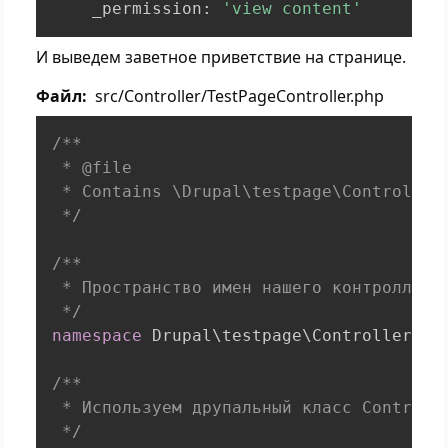
    _permission
:
'view content'
И выведем заветное приветствие на странице.
Файл
src/Controller/TestPageController.php
/**

 * @file

 * Contains \Drupal\testpage\Controller\
 */
/**

 * Пространство имен нашего контроллера.
 */
namespace
Drupal
\
testpage
\
Controller
;
/**

 * Используем друпальный класс Controlle
 */