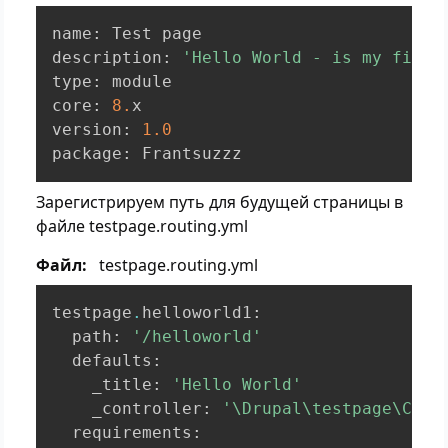
name
:
 Test page

description
:
'Hello World - is my first
type
:
 module

core
:
8.
x

version
:
1.0
package
:
 Frantsuzzz
Зарегистрируем путь для будущей страницы в
файле testpage.routing.yml
Файл
testpage.routing.yml
testpage
.
helloworld1
:
  path
:
'/helloworld'
  defaults
:
    _title
:
'Hello World'
    _controller
:
'\Drupal\testpage\Cont
  requirements
: