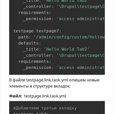
    _title
:
'Hello World Tab2'
    _controller
:
'\Drupal\testpage\Cont
  requirements
:
    _permission
:
'access administration
testpage
.
testpage7
:
  path
:
'/admin/config/custom/helloworl
  defaults
:
    _title
:
'Hello World Tab2'
    _controller
:
'\Drupal\testpage\Cont
  requirements
:
    _permission
:
'access administration
В файле testpage.link.task.yml опишем новые
элементы в структуре вкладок:
Файл
testpage.link.task.yml
#Добавляем третью вкладку