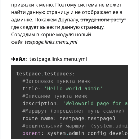
привязки к меню. Поэтому система не может
найти данную страницу и не отображает ее в
админке. Покажем Друпалу,
откуда ноги растут
где следует вывести данную страницу.
Создадим в корне модуля новый
файл
testpage.links.menu.yml
Файл
testpage.links.menu.yml
testpage
.
testpage3
:
#Заголовок пункта меню
  title
:
'Hello world admin'
#Описание пункта меню
  description
:
'Weloworld page for admi
#Маршрут (определяет путь ссылки)
  route_name
:
 testpage
.
testpage3

#родительский маршрут (system.admin_c
parent
:
 system
.
admin_config_developmen