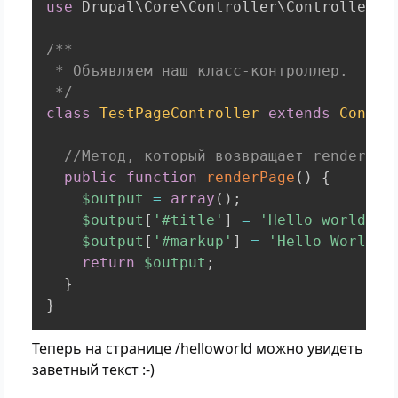
use
Drupal
\
Core
\
Controller
\
ControllerBa
/**

 * Объявляем наш класс-контроллер.

 */
class
TestPageController
extends
Contro
//Метод, который возвращает render ar
public
function
renderPage
(
)
{
$output
=
array
(
)
;
$output
[
'#title'
]
=
'Hello world ti
$output
[
'#markup'
]
=
'Hello World!'
return
$output
;
}
}
Теперь на странице /helloworld можно увидеть
заветный текст :-)