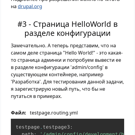
на
drupal.org
#3 - Страница HelloWorld в
разделе конфигурации
Замечательно. А теперь представим, что на
самом деле страница "Hello World!" - это какая-
то страница админки и попробуем вывести ее
в разделе конфигурации 'admin/config' в
существующем контейнере, например
'Разработка'. Для тестирования данной задачи,
я зарегистрирую новый путь, что бы не
путаться в примерах.
Файл
testpage.routing.yml
testpage
.
testpage3
:
  path
:
'/admin/config/development/hell