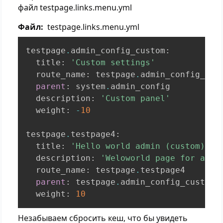
файл testpage.links.menu.yml
Файл
testpage.links.menu.yml
testpage
.
admin_config_custom
:
  title
:
'Custom settings'
  route_name
:
 testpage
.
admin_config_cust
parent
:
 system
.
admin_config

  description
:
'Custom panel'
  weight
:
-
10
testpage
.
testpage4
:
  title
:
'Hello world admin (custom)'
  description
:
'Weloworld page for admi
  route_name
:
 testpage
.
testpage4

parent
:
 testpage
.
admin_config_custom

  weight
:
10
Незабываем сбросить кеш, что бы увидеть