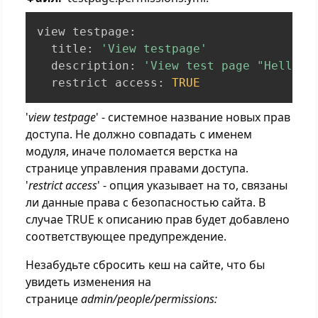
view testpage
:
  title
:
'View testpage'
  description
:
'View test page "Hello w
  restrict access
:
TRUE
'
view testpage
' - системное название новых прав
доступа. Не должно совпадать с именем
модуля, иначе поломается верстка на
странице управления правами доступа.
'
restrict access
' - опция указывает на то, связаны
ли данные права с безопасностью сайта. В
случае TRUE к описанию прав будет добавлено
соответствующее предупреждение.
Незабудьте сбросить кеш на сайте, что бы
увидеть изменения на
странице
admin/people/permissions: