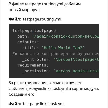
В файле testpage.routing.yml добавим
новый маршрут:
Файл
testpage.routing.yml
testpage
.
testpage5
:
  path
:
'/admin/config/custom/helloworl
  defaults
:
    _title
:
'Hello World Tab2'
#в качестве контроллера не будем ничего
    _controller
:
'\Drupal\testpage\Cont
  requirements
:
    _permission
:
'access administration
За регистрирование вкладок отвечает
файл имя_модуля.links.task.yml в корне модуля.
Создадим его.
Файл
testpage.links.task.yml