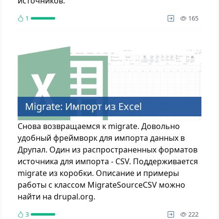
источников.
просм
1
165
Migrate: Импорт из Excel
Снова возвращаемся к migrate. Довольно
удобный фреймворк для импорта данных в
Друпал. Один из распространенных форматов
источника для импорта - CSV. Поддерживается
migrate из коробки. Описание и примеры
работы с классом MigrateSourceCSV можно
найти на drupal.org.
просм
3
222