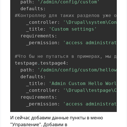
  path
:
'/admin/config/custom'
  defaults
:
#Контроллер для таких разделов уже опре
    _controller
:
'\Drupal\system\Contro
    _title
:
'Custom settings'
  requirements
:
    _permission
:
'access administration
#Что бы не путаться в примерах, мы доба
testpage
.
testpage4
:
  path
:
'/admin/config/custom/helloworl
  defaults
:
    _title
:
'Admin Custom Hello World'
    _controller
:
'\Drupal\testpage\Cont
  requirements
:
    _permission
:
'access administration
И сейчас добавим данные пункты в меню
"Управление". Добавим в