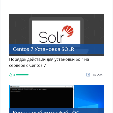
Centos 7 Установка SOLR
Порядок действий для установки Solr на
сервере с Centos 7
просм
4
206
Командный интерфейс ОС