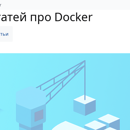
r
татей про Docker
атьи