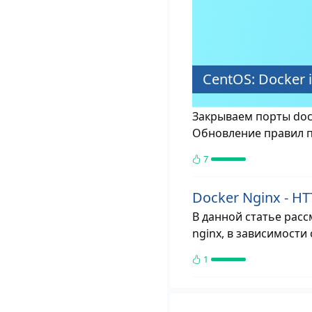
CentOS: Docker
Закрываем порты dock
Обновление правил п
7
Docker Nginx - H
В данной статье рас
nginx, в зависимости
1