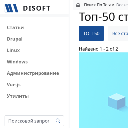
Перейти к основному содержанию
Поиск По Тегам
Docke
DISOFT
Топ-50 с
Main navigation
Статьи
ТОП-50
Все ст
Drupal
Найдено 1 - 2 of 2
Linux
Windows
Администрирование
Vue.js
Утилиты