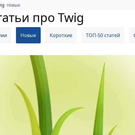
ig
Новые
атьи про Twig
ами
Новые
Короткие
ТОП-50 статей