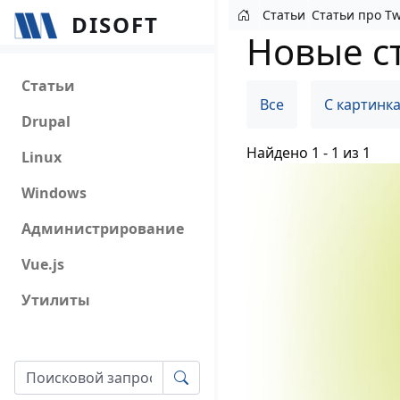
Перейти к основному содержанию
Статьи
Статьи про Tw
DISOFT
Новые ст
Main navigation
Статьи
Все
С картинк
Drupal
Найдено 1 - 1 из 1
Linux
Windows
Администрирование
Vue.js
Утилиты