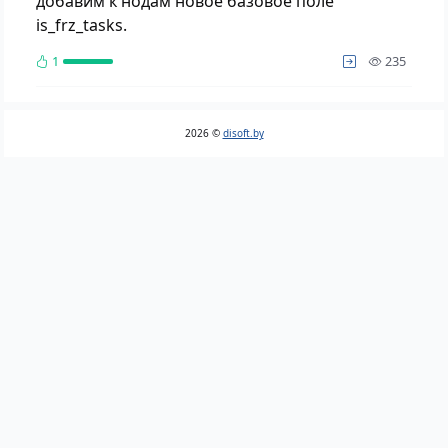
добавим к нодам новое базовое поле
is_frz_tasks.
просм
1
235
2026 ©
disoft.by