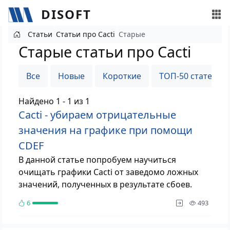
DISOFT
Перейти к основному содержанию
Статьи
Статьи про Cacti
Старые
Старые статьи про Cacti
Все
Новые
Короткие
ТОП-50 статей
Найдено 1 - 1 из 1
Cacti - убираем отрицательные
значения на графике при помощи
CDEF
В данной статье попробуем научиться
очищать графики Cacti от заведомо ложных
значений, полученных в результате сбоев.
просм
6
493