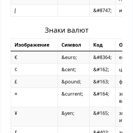
∫
&#8747;
интег
Знаки валют
Изображение
Символ
Код
Опис
€
&euro;
&#8364;
евро
¢
&cent;
&#162;
цент
£
&pound;
&#163;
фунт
¤
&current;
&#164;
знак
валю
¥
&yen;
&#165;
знак 
и юан
ƒ
&#402;
знак