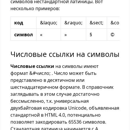
символов нестандартной латиницы. Вот
несколько примеров:
код
&laquo;
&raquo;
&sect;
&copy;
символ
«
»
§
©
Числовые ссылки на символы
Числовые ссылки
на символы имеют
формат &#число; . Число может быть
представлено в десятичном или
шестнадцатеричном формате. В справочник
заглядывать в этом случае достаточно
бессмысленно, т.к. универсальная
двухбайтовая кодировка Unicode, объявленная
стандартной в HTML 4.0, потенциально
позволяет закодировать 65536 символов.
Стандартная латиница начинается с A ,