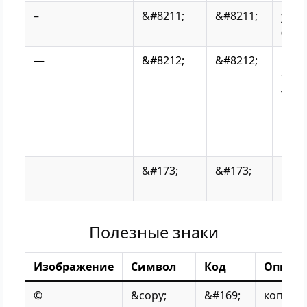
–
&#8211;
&#8211;
узко
(en-
—
&#8212;
&#8212;
шир
тире
тире
шир
испо
в те
&#173;
&#173;
мягк
пере
Полезные знаки
Изображение
Символ
Код
Описа
©
&copy;
&#169;
копира