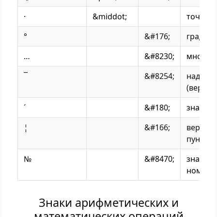
·
&middot;
точка-м
°
&#176;
градус
…
&#8230;
многот
‾
&#8254;
надчер
(верхня
´
&#180;
знак уд
¦
&#166;
вертик
пункти
№
&#8470;
знак/си
номера
Знаки арифметических и
математических операций