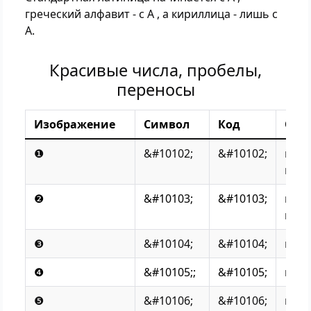
греческий алфавит - с Α , а кириллица - лишь с
А.
Красивые числа, пробелы,
переносы
Изображение
Символ
Код
Опи
❶
&#10102;
&#10102;
номе
круж
❷
&#10103;
&#10103;
номе
круж
❸
&#10104;
&#10104;
номе
❹
&#10105;;
&#10105;
номе
❺
&#10106;
&#10106;
номе