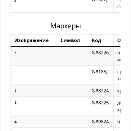
флор
Маркеры
Изображение
Символ
Код
Опис
•
&#8226;
прос
марк
·
&#183;
средн
точка
†
&#8224;
крест
‡
&#8225;
двой
крест
♠
&#9824;
пики