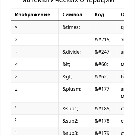
Изображение
Символ
Код
Опис
×
&times;
крест
×
&#215;
знак 
÷
&divide;
&#247;
знак 
<
&lt;
&#60;
меньш
>
&gt;
&#62;
больш
±
&plusm;
&#177;
знак 
минус
¹
&sup1;
&#185;
степе
²
&sup2;
&#178;
степе
³
&sup3;
&#179;
степе