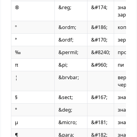
®
&reg;
&#174;
знак (r)
зареги
º
&ordm;
&#186;
копье м
ª
&ordf;
&#170;
зеркало
‰
&permil;
&#8240;
промил
π
&pi;
&#960;
пи
¦
&brvbar;
вертик
черта
§
&sect;
&#167;
знак па
°
&deg;
знак гр
µ
&micro;
&#181;
знак «м
¶
&para;
&#182;
знак аб