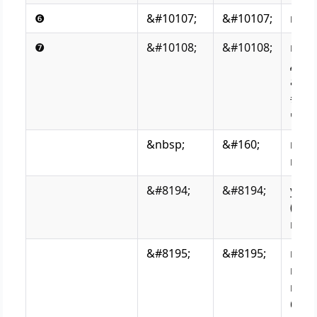
❻
&#10107;
&#10107;
номе
❼
&#10108;
&#10108;
номе
дале
анал
#101
числ
&nbsp;
&#160;
нер
про
&#8194;
&#8194;
узки
(еn-
в бук
&#8195;
&#8195;
шир
проб
шир
букв