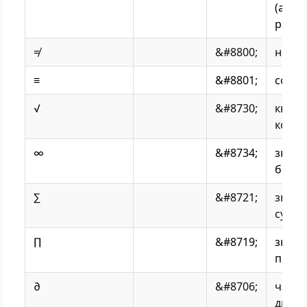
(асим
равно
≠
&#8800;
не ра
≡
&#8801;
совпа
√
&#8730;
квадр
корен
∞
&#8734;
знак
беско
∑
&#8721;
знак
сумм
∏
&#8719;
знак
прои
∂
&#8706;
част
дифф