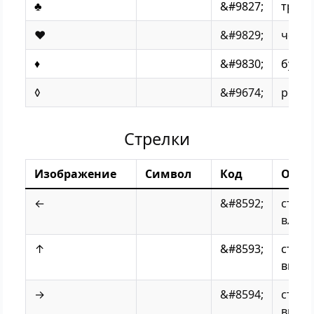
♣
&#9827;
треф
♥
&#9829;
черв
♦
&#9830;
бубн
◊
&#9674;
ромб
Стрелки
Изображение
Символ
Код
Опис
←
&#8592;
стрел
влево
↑
&#8593;
стрел
вверх
→
&#8594;
стрел
впра