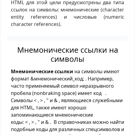
HTML для этой цели предусмотрены два типа
ссылок на символы: мнемонические (character
entity references) и числовые (numeric
character references).
Мнемонические ссылки на
символы
Мнемонические ссылки
на символы имеют
формат &мнемонический_код; . Например,
часто применяемый символ неразрывного
пробела (nonbraking space) имеет код .
Символы < , > , " и & , являющиеся служебными
для HTML, также имеют хорошо
запоминающиеся мнемонические
коды: < , > , " и & . В справочниках можно найти
подобные коды для различных спецсимволов и