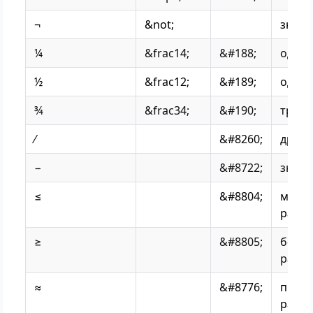
¬
&not;
знак 
¼
&frac14;
&#188;
одна 
½
&frac12;
&#189;
одна 
¾
&frac34;
&#190;
три ч
⁄
&#8260;
дробн
−
&#8722;
знак 
≤
&#8804;
мень
равн
≥
&#8805;
боль
равн
≈
&#8776;
приб
равн